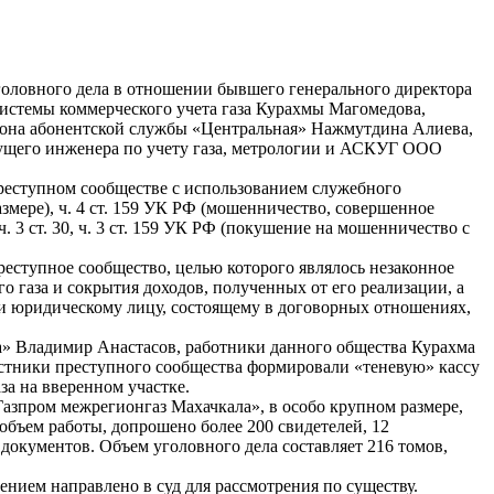
оловного дела в отношении бывшего генерального директора
системы коммерческого учета газа Курахмы Магомедова,
района абонентской службы «Центральная» Нажмутдина Алиева,
дущего инженера по учету газа, метрологии и АСКУГ ООО
преступном сообществе с использованием служебного
азмере), ч. 4 ст. 159 УК РФ (мошенничество, совершенное
. 3 ст. 30, ч. 3 ст. 159 УК РФ (покушение на мошенничество с
реступное сообщество, целью которого являлось незаконное
газа и сокрытия доходов, полученных от его реализации, а
и юридическому лицу, состоящему в договорных отношениях,
» Владимир Анастасов, работники данного общества Курахма
стники преступного сообщества формировали «теневую» кассу
а на вверенном участке.
азпром межрегионгаз Махачкала», в особо крупном размере,
объем работы, допрошено более 200 свидетелей, 12
 документов. Объем уголовного дела составляет 216 томов,
ением направлено в суд для рассмотрения по существу.