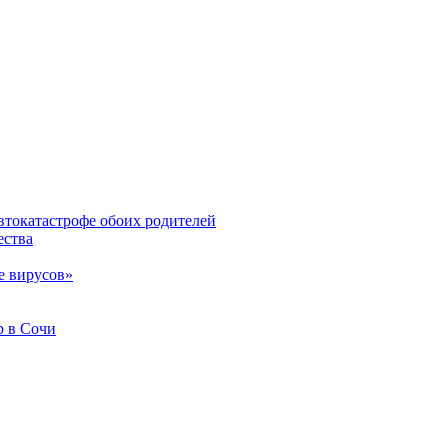
втокатастрофе обоих родителей
ества
е вирусов»
b в Сочи