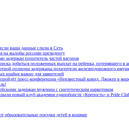
 если ваши данные слили в Сеть
я на жалобы россиян президенту
и задержан похититель частей вагонов
ска добиться положенных выплат на ребенка, потерявшего в а
ортной полиции задержаны похитители железнодорожного имущ
х крайне важно для заявителей
» пройдёт пресс-конференция «Неизвестный ковид. Джокер в мир
ль!
ейскими задержан мужчина с синтетическим наркотиком
ыли новый клуб академии единоборств «Крепость» и Pride Clu
 образовательные поездки детей в кошмар