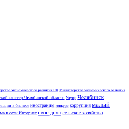
рство экономического развития РФ
Министерство экономического развития
Челябинск
кий кластер Челябинской области
Улуир
малый
иностранцы
коррупция
вации в бизнесе
конкурс
свое дело
сельское хозяйство
ма в сети Интернет