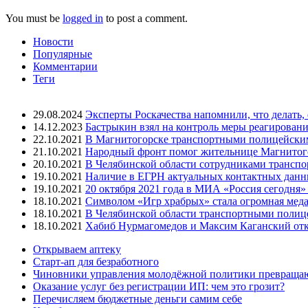
You must be
logged in
to post a comment.
Новости
Популярные
Комментарии
Теги
29.08.2024
Эксперты Роскачества напомнили, что делать,
14.12.2023
Бастрыкин взял на контроль меры реагировани
22.10.2021
В Магнитогорске транспортными полицейским
21.10.2021
Народный фронт помог жительнице Магнитогор
20.10.2021
В Челябинской области сотрудниками трансп
19.10.2021
Наличие в ЕГРН актуальных контактных данны
19.10.2021
20 октября 2021 года в МИА «Россия сегодня
18.10.2021
Символом «Игр храбрых» стала огромная меда
18.10.2021
В Челябинской области транспортными полиц
18.10.2021
Хабиб Нурмагомедов и Максим Каганский откр
Открываем аптеку
Старт-ап для безработного
Чиновники управления молодёжной политики превращают
Оказание услуг без регистрации ИП: чем это грозит?
Перечисляем бюджетные деньги самим себе