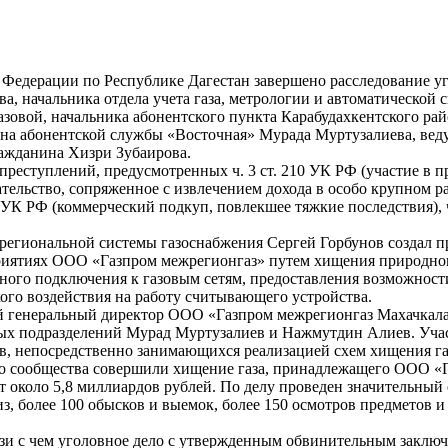
Федерации по Республике Дагестан завершено расследование уг
 начальника отдела учета газа, метрологии и автоматической 
базовой, начальника абонентского пункта Карабудахкентского 
йона абонентской службы «Восточная» Мурада Муртузалиева, ве
ажданина Хизри Зубаирова.
преступлений, предусмотренных ч. 3 ст. 210 УК РФ (участие в 
ательство, сопряженное с извлечением дохода в особо крупном р
1 УК РФ (коммерческий подкуп, повлекшее тяжкие последствия), ч
 региональной системы газоснабжения Сергей Горбунов создал п
иятиях ООО «Газпром межрегионгаз» путем хищения природного 
ого подключения к газовым сетям, предоставления возможност
кого воздействия на работу считывающего устройства.
й генеральный директор ООО «Газпром межрегионгаз Махачкала
ных подразделений Мурад Муртузалиев и Нажмутдин Алиев. Уча
в, непосредственно занимающихся реализацией схем хищения газ
ого сообщества совершили хищение газа, принадлежащего ООО «Г
т около 5,8 миллиардов рублей. По делу проведен значительный 
з, более 100 обысков и выемок, более 150 осмотров предметов и
вязи с чем уголовное дело с утвержденным обвинительным заключ