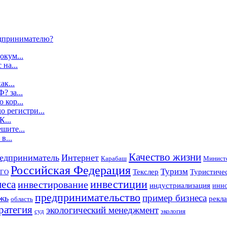
дпринимателю?
окум...
 на...
ак...
? за...
 кор...
о регистри...
К...
шите...
в...
Качество жизни
едприниматель
Интернет
Карабаш
Министе
Российская Федерация
Туризм
Текслер
Туристичес
ГО
инвестиции
неса
инвестирование
индустриализация
инно
предпринимательство
пример бизнеса
жь
рекла
область
ратегия
экологический менеджмент
суд
экология