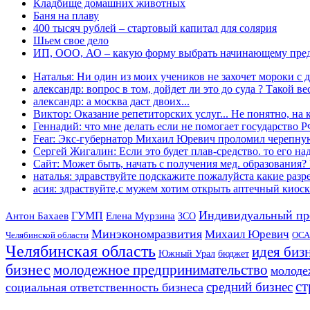
Кладбище домашних животных
Баня на плаву
400 тысяч рублей – стартовый капитал для солярия
Шьем свое дело
ИП, ООО, АО – какую форму выбрать начинающему пре
Наталья: Ни один из моих учеников не захочет мороки с д
александр: вопрос в том, дойдет ли это до суда ? Такой вес
александр: а москва даст двоих...
Виктор: Оказание репетиторских услуг... Не понятно, на к
Геннадий: что мне делать если не помогает государство РФ
Fear: Экс-губернатор Михаил Юревич проломил черепную
Сергей Жигалин: Если это будет плав-средство. то его над
Сайт: Может быть, начать с получения мед. образования? 
наталья: здравствуйте подскажите пожалуйста какие разре
асия: здраствуйте,с мужем хотим открыть аптечный киоск 
Индивидуальный пр
Антон Бахаев
ГУМП
Елена Мурзина
ЗСО
Минэкономразвития
Михаил Юревич
Челябинской области
ОСА
Челябинская область
идея биз
Южный Урал
бюджет
бизнес
молодежное предпринимательство
молоде
ст
средний бизнес
социальная ответственность бизнеса