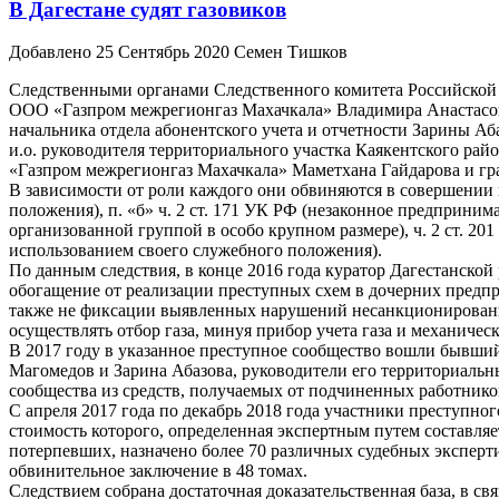
В Дагестане судят газовиков
Добавлено 25 Сентябрь 2020 Семен Тишков
Следственными органами Следственного комитета Российской 
ООО «Газпром межрегионгаз Махачкала» Владимира Анастасова,
начальника отдела абонентского учета и отчетности Зарины А
и.о. руководителя территориального участка Каякентского ра
«Газпром межрегионгаз Махачкала» Маметхана Гайдарова и гр
В зависимости от роли каждого они обвиняются в совершении 
положения), п. «б» ч. 2 ст. 171 УК РФ (незаконное предприним
организованной группой в особо крупном размере), ч. 2 ст. 20
использованием своего служебного положения).
По данным следствия, в конце 2016 года куратор Дагестанской
обогащение от реализации преступных схем в дочерних предпр
также не фиксации выявленных нарушений несанкционированн
осуществлять отбор газа, минуя прибор учета газа и механичес
В 2017 году в указанное преступное сообщество вошли бывши
Магомедов и Зарина Абазова, руководители его территориаль
сообщества из средств, получаемых от подчиненных работнико
С апреля 2017 года по декабрь 2018 года участники преступн
стоимость которого, определенная экспертным путем составляе
потерпевших, назначено более 70 различных судебных эксперти
обвинительное заключение в 48 томах.
Следствием собрана достаточная доказательственная база, в с