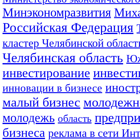
Минэкономразвития
Мих
Российская Федерация
кластер Челябинской област
Челябинская область
Юж
инвестирование
инвести
иност
инновации в бизнесе
малый бизнес
молодежн
предпри
молодежь
область
бизнеса
реклама в сети Ин