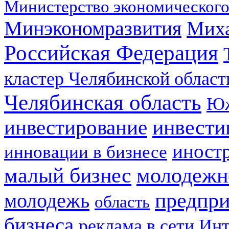
Министерство экономического
Минэкономразвития
Мих
Российская Федерация
кластер Челябинской област
Челябинская область
Юж
инвестирование
инвести
иност
инновации в бизнесе
малый бизнес
молодежн
предпри
молодежь
область
бизнеса
реклама в сети Ин