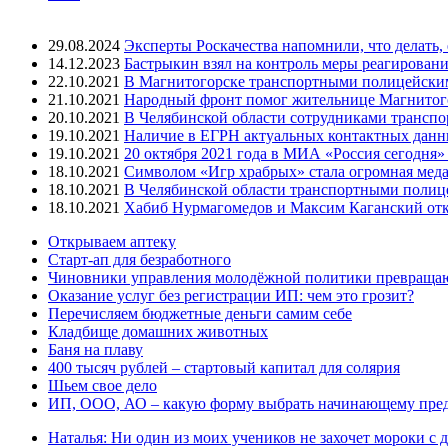
29.08.2024
Эксперты Роскачества напомнили, что делать,
14.12.2023
Бастрыкин взял на контроль меры реагировани
22.10.2021
В Магнитогорске транспортными полицейским
21.10.2021
Народный фронт помог жительнице Магнитогор
20.10.2021
В Челябинской области сотрудниками трансп
19.10.2021
Наличие в ЕГРН актуальных контактных данны
19.10.2021
20 октября 2021 года в МИА «Россия сегодня
18.10.2021
Символом «Игр храбрых» стала огромная меда
18.10.2021
В Челябинской области транспортными полиц
18.10.2021
Хабиб Нурмагомедов и Максим Каганский откр
Открываем аптеку
Старт-ап для безработного
Чиновники управления молодёжной политики превращают
Оказание услуг без регистрации ИП: чем это грозит?
Перечисляем бюджетные деньги самим себе
Кладбище домашних животных
Баня на плаву
400 тысяч рублей – стартовый капитал для солярия
Шьем свое дело
ИП, ООО, АО – какую форму выбрать начинающему пре
Наталья: Ни один из моих учеников не захочет мороки с д