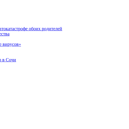
втокатастрофе обоих родителей
ества
е вирусов»
b в Сочи