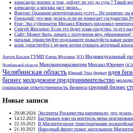
александр: вопрос в том, дойдет ли это до суда ? Такой вес
александр: а москва даст двоих...
Виктор: Оказание репетиторских услуг... Не понятно, на к
Геннадий: что мне делать если не помогает государство РФ
Fear: Экс-губернатор Михаил Юревич проломил черепную
Сергей Жигалин: Если это будет плав-средство. то его над
Сайт: Может быть, начать с получения мед. образования? 
наталья: здравствуйте подскажите пожалуйста какие разре
асия: здраствуйте,с мужем хотим открыть аптечный киоск 
Индивидуальный пр
Антон Бахаев
ГУМП
Елена Мурзина
ЗСО
Минэкономразвития
Михаил Юревич
Челябинской области
ОСА
Челябинская область
идея биз
Южный Урал
бюджет
бизнес
молодежное предпринимательство
молоде
ст
средний бизнес
социальная ответственность бизнеса
Новые записи
29.08.2024
Эксперты Роскачества напомнили, что делать,
14.12.2023
Бастрыкин взял на контроль меры реагирован
22.10.2021
В Магнитогорске транспортными полицейским
21.10.2021
Народный фронт помог жительнице Магнитого