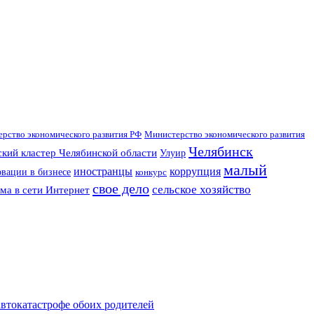
рство экономического развития РФ
Министерство экономического развития
Челябинск
кий кластер Челябинской области
Улуир
малый
иностранцы
коррупция
вации в бизнесе
конкурс
свое дело
сельское хозяйство
ма в сети Интернет
втокатастрофе обоих родителей