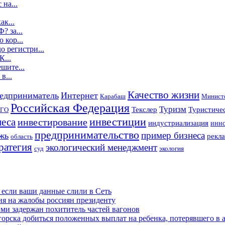
 на...
ак...
? за...
 кор...
о регистри...
К...
шите...
в...
Качество жизни
едприниматель
Интернет
Карабаш
Министе
Российская Федерация
Туризм
Текслер
Туристичес
ГО
инвестиции
неса
инвестирование
индустриализация
инно
предпринимательство
пример бизнеса
жь
рекла
область
ратегия
экологический менеджмент
суд
экология
 если ваши данные слили в Сеть
ия на жалобы россиян президенту
и задержан похититель частей вагонов
рска добиться положенных выплат на ребенка, потерявшего в а