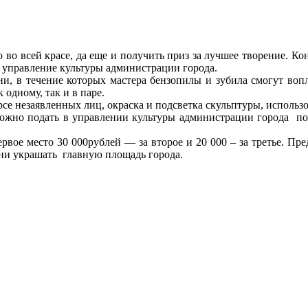
о во всей красе, да еще и получить приз за лучшее творение. К
 управление культуры администрации города.
и, в течение которых мастера бензопилы и зубила смогут вопл
одному, так и в паре.
се незаявленных лиц, окраска и подсветка скульптуры, использ
ожно подать в управлении культуры администрации города по ад
рвое место 30 000рублей — за второе и 20 000 – за третье. П
дни украшать главную площадь города.