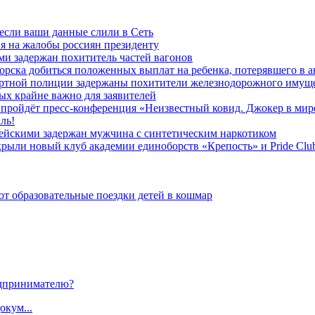
 если ваши данные слили в Сеть
я на жалобы россиян президенту
и задержан похититель частей вагонов
ска добиться положенных выплат на ребенка, потерявшего в а
ортной полиции задержаны похитители железнодорожного имущ
х крайне важно для заявителей
» пройдёт пресс-конференция «Неизвестный ковид. Джокер в мир
ль!
ейскими задержан мужчина с синтетическим наркотиком
ыли новый клуб академии единоборств «Крепость» и Pride Clu
 образовательные поездки детей в кошмар
дпринимателю?
окум...