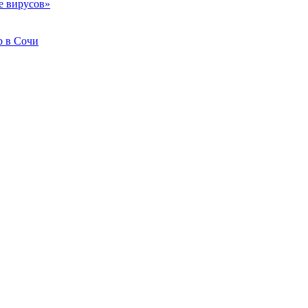
е вирусов»
b в Сочи