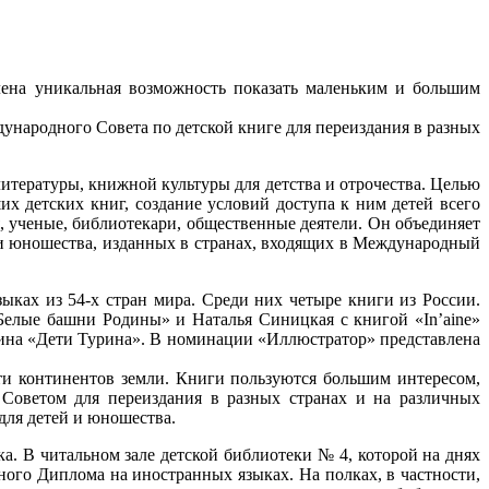
ена уникальная возможность показать маленьким и большим
ународного Совета по детской книге для переиздания в разных
тературы, книжной культуры для детства и отрочества. Целью
х детских книг, создание условий доступа к ним детей всего
, ученые, библиотекари, общественные деятели. Он объединяет
 и юношества, изданных в странах, входящих в Международный
ках из 54-х стран мира. Среди них четыре книги из России.
Белые башни Родины» и Наталья Синицкая с книгой «In’aine»
лкина «Дети Турина». В номинации «Иллюстратор» представлена
ти континентов земли. Книги пользуются большим интересом,
 Советом для переиздания в разных странах и на различных
для детей и юношества.
. В читальном зале детской библиотеки № 4, которой на днях
ого Диплома на иностранных языках. На полках, в частности,