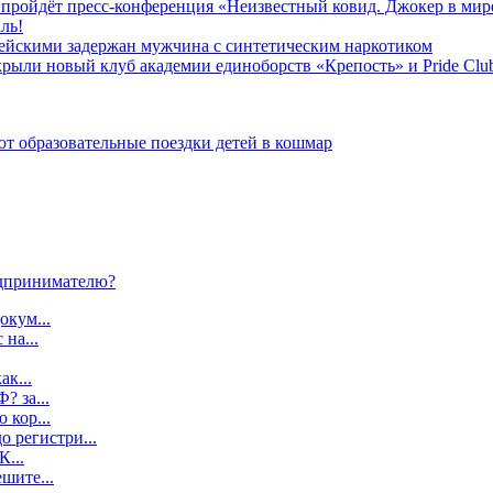
» пройдёт пресс-конференция «Неизвестный ковид. Джокер в мир
ль!
ейскими задержан мужчина с синтетическим наркотиком
ыли новый клуб академии единоборств «Крепость» и Pride Clu
 образовательные поездки детей в кошмар
дпринимателю?
окум...
 на...
ак...
? за...
 кор...
о регистри...
К...
шите...