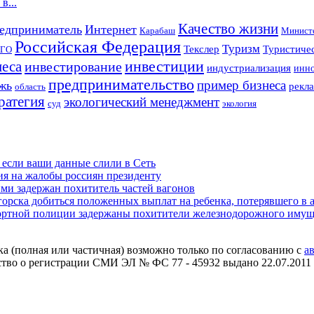
в...
Качество жизни
едприниматель
Интернет
Карабаш
Министе
Российская Федерация
Туризм
Текслер
Туристичес
ГО
инвестиции
неса
инвестирование
индустриализация
инно
предпринимательство
пример бизнеса
жь
рекла
область
ратегия
экологический менеджмент
суд
экология
 если ваши данные слили в Сеть
ия на жалобы россиян президенту
и задержан похититель частей вагонов
рска добиться положенных выплат на ребенка, потерявшего в а
портной полиции задержаны похитители железнодорожного имущ
ка (полная или частичная) возможно только по согласованию с
а
ьство о регистрации СМИ ЭЛ № ФС 77 - 45932 выдано 22.07.2011 