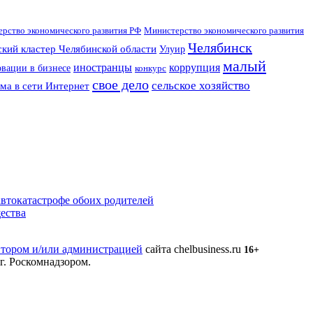
рство экономического развития РФ
Министерство экономического развития
Челябинск
кий кластер Челябинской области
Улуир
малый
иностранцы
коррупция
вации в бизнесе
конкурс
свое дело
сельское хозяйство
ма в сети Интернет
втокатастрофе обоих родителей
ества
втором и/или администрацией
сайта chelbusiness.ru
16+
г. Роскомнадзором.