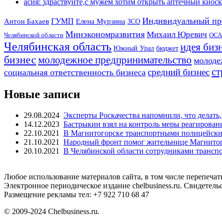
асия: здраствуйте,с мужем хотим открыть аптечный киоск 
Индивидуальный пр
Антон Бахаев
ГУМП
Елена Мурзина
ЗСО
Минэкономразвития
Михаил Юревич
Челябинской области
ОСА
Челябинская область
идея биз
Южный Урал
бюджет
бизнес
молодежное предпринимательство
молоде
ст
средний бизнес
социальная ответственность бизнеса
Новые записи
29.08.2024
Эксперты Роскачества напомнили, что делать,
14.12.2023
Бастрыкин взял на контроль меры реагирован
22.10.2021
В Магнитогорске транспортными полицейским
21.10.2021
Народный фронт помог жительнице Магнитого
20.10.2021
В Челябинской области сотрудниками транс
Любое использование материалов сайта, в том числе перепечат
Электронное периодическое издание chelbusiness.ru. Свидетел
Размещение рекламы тел: +7 922 710 68 47
© 2009-2024 Chelbusiness.ru.