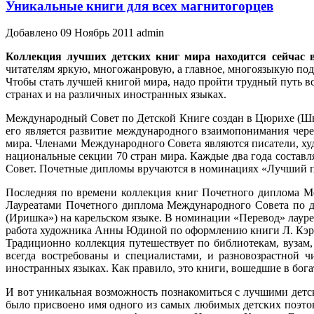
Уникальные книги для всех магнитогорцев
Добавлено 09 Ноябрь 2011 admin
Коллекция лучших детских книг мира находится сейчас 
читателям яркую, многожанровую, а главное, многоязыкую по
Чтобы стать лучшей книгой мира, надо пройти трудный путь в
странах и на различных иностранных языках.
Международный Совет по Детской Книге создан в Цюрихе (Шве
его является развитие международного взаимопонимания чере
мира. Членами Международного Совета являются писатели, худ
национальные секции 70 стран мира. Каждые два года состав
Совет. Почетные дипломы вручаются в номинациях «Лучший п
Последняя по времени коллекция книг Почетного диплома Ме
Лауреатами Почетного диплома Международного Совета по де
(Иришка») на карельском языке. В номинации «Перевод» лауре
работа художника Анны Юдиной по оформлению книги Л. Кэрро
Традиционно коллекция путешествует по библиотекам, вузам
всегда востребованы и специалистами, и разновозрастной 
иностранных языках. Как правило, это книги, вошедшие в бог
И вот уникальная возможность познакомиться с лучшими детс
было присвоено имя одного из самых любимых детских поэтов