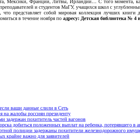
а, Мексики, Франции, Литвы, Ирландии… С того момента, как 
 преподавателей и студентов МаГУ, учащихся школ с углубленн
и, что представляет собой мировая коллекция лучших книги
омиться в течение ноября по
адресу: Детская библиотека № 4 и
 если ваши данные слили в Сеть
я на жалобы россиян президенту
и задержан похититель частей вагонов
ска добиться положенных выплат на ребенка, потерявшего в а
ортной полиции задержаны похитители железнодорожного имущ
х крайне важно для заявителей