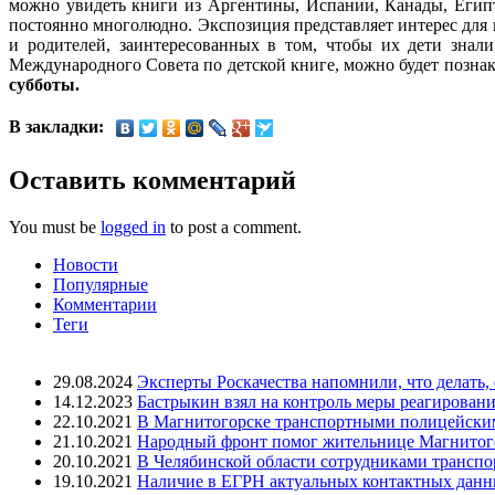
можно увидеть книги из Аргентины, Испании, Канады, Египт
постоянно многолюдно. Экспозиция представляет интерес для
и родителей, заинтересованных в том, чтобы их дети знал
Международного Совета по детской книге, можно будет познак
субботы.
В закладки:
Оставить комментарий
You must be
logged in
to post a comment.
Новости
Популярные
Комментарии
Теги
29.08.2024
Эксперты Роскачества напомнили, что делать,
14.12.2023
Бастрыкин взял на контроль меры реагировани
22.10.2021
В Магнитогорске транспортными полицейским
21.10.2021
Народный фронт помог жительнице Магнитогор
20.10.2021
В Челябинской области сотрудниками трансп
19.10.2021
Наличие в ЕГРН актуальных контактных данны