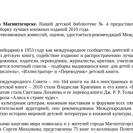
в Магнитогорске.
Нашей детской библиотеке № 4 предоставл
дборку лучших книжных изданий 2010 года.
севозможных комиссий, оценок, удостоиться рекомендаций Межд
йцария) в 1953 году как международное сообщество деятелей ли
з детскую книгу, содействие изданию и распространению лучши
ожники, издатели, переводчики, журналисты, критики, учителя
ляется почетный список – подборка выдающихся книг для детей
исатель», «Иллюстратор» и «Переводчик» детской книги.
ждународного Совета – это 164 книги на 44-х иностранных язы
тской книге – 2010 стали Владислав Крапивин и его книга «
атом стала Светлана Лихачева и ее перевод книги Дж. Р. Р. То
ла «Алиса в стране чудес».
, культурным центрам, книжным выставкам и форумам всех пя
читательской аудиторией, они рекомендованы Международным
атую историю мировой детской литературы и книжной культуры 
кими книгами мира появилась и у жителей города Магнитогорска
 Сергея Михалкова, представлены 75 книг из коллекции Почетн