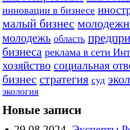
иност
инновации в бизнесе
малый бизнес
молодежн
предпри
молодежь
область
бизнеса
реклама в сети Ин
социальная отв
хозяйство
стратегия
бизнес
эко
суд
экология
Новые записи
29.08.2024
Эксперты Р