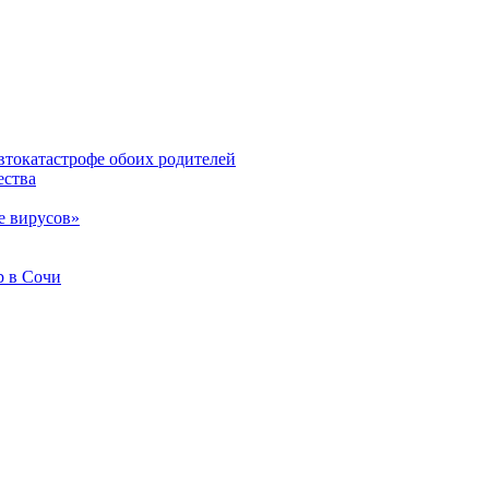
втокатастрофе обоих родителей
ества
е вирусов»
b в Сочи