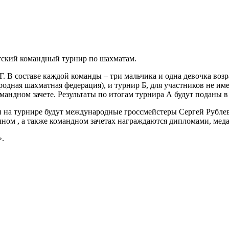
етский командный турнир по шахматам.
. В составе каждой команды – три мальчика и одна девочка возр
ная шахматная федерация), и турнир Б, для участников не име
мандном зачете. Результаты по итогам турнира А будут поданы 
 на турнире будут международные гроссмейстеры Сергей Рублев
чном , а также командном зачетах награждаются дипломами, ме
».