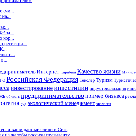
дпринимателю?
окум...
 на...
ак...
? за...
 кор...
о регистри...
К...
шите...
в...
Качество жизни
едприниматель
Интернет
Карабаш
Министе
Российская Федерация
Туризм
Текслер
Туристичес
ГО
инвестиции
неса
инвестирование
индустриализация
инно
предпринимательство
пример бизнеса
жь
рекла
область
ратегия
экологический менеджмент
суд
экология
 если ваши данные слили в Сеть
ия на жалобы россиян президенту