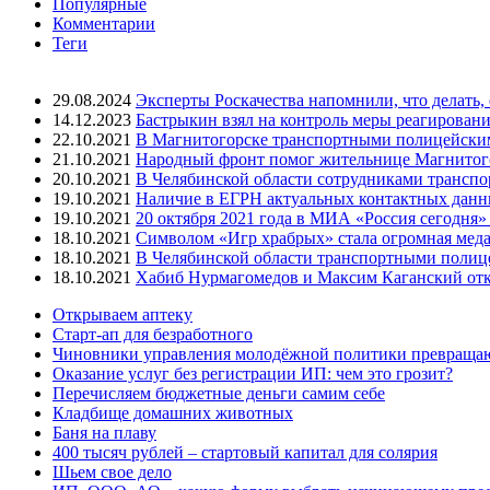
Популярные
Комментарии
Теги
29.08.2024
Эксперты Роскачества напомнили, что делать,
14.12.2023
Бастрыкин взял на контроль меры реагировани
22.10.2021
В Магнитогорске транспортными полицейским
21.10.2021
Народный фронт помог жительнице Магнитогор
20.10.2021
В Челябинской области сотрудниками трансп
19.10.2021
Наличие в ЕГРН актуальных контактных данны
19.10.2021
20 октября 2021 года в МИА «Россия сегодня
18.10.2021
Символом «Игр храбрых» стала огромная меда
18.10.2021
В Челябинской области транспортными полиц
18.10.2021
Хабиб Нурмагомедов и Максим Каганский откр
Открываем аптеку
Старт-ап для безработного
Чиновники управления молодёжной политики превращают
Оказание услуг без регистрации ИП: чем это грозит?
Перечисляем бюджетные деньги самим себе
Кладбище домашних животных
Баня на плаву
400 тысяч рублей – стартовый капитал для солярия
Шьем свое дело