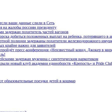
 если ваши данные слили в Сеть
я на жалобы россиян президенту
и задержан похититель частей вагонов
ска добиться положенных выплат на ребенка, потерявшего в а
ортной полиции задержаны похитители железнодорожного имущ
х крайне важно для заявителей
» пройдёт пресс-конференция «Неизвестный ковид. Джокер в мир
ль!
ейскими задержан мужчина с синтетическим наркотиком
ыли новый клуб академии единоборств «Крепость» и Pride Clu
 образовательные поездки детей в кошмар