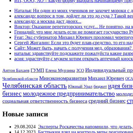
ИП, ООО, АО – какую форму выбрать начинающему пре
Наталья: Ни один из моих учеников не захочет мороки с д
александр: вопрос в том, дойдет ли это до суда ? Такой вес
александр: а москва даст двоих...
Виктор: Оказание репетиторских услуг... Не понятно, на к
Геннадий: что мне делать если не помогает государство РФ
Fear: Экс-губернатор Михаил Юревич проломил черепную
Сергей Жигалин: Если это будет плав-средство. то его над
Сайт: Может быть, начать с получения мед. образования? 
наталья: здравствуйте подскажите пожалуйста какие разре
асия: здраствуйте,с мужем хотим открыть аптечный киоск 
Индивидуальный пр
Антон Бахаев
ГУМП
Елена Мурзина
ЗСО
Минэкономразвития
Михаил Юревич
Челябинской области
ОСА
Челябинская область
идея биз
Южный Урал
бюджет
бизнес
молодежное предпринимательство
молоде
ст
средний бизнес
социальная ответственность бизнеса
Новые записи
29.08.2024
Эксперты Роскачества напомнили, что делать,
14.12.2023
Бастрыкин взял на контроль меры реагирован