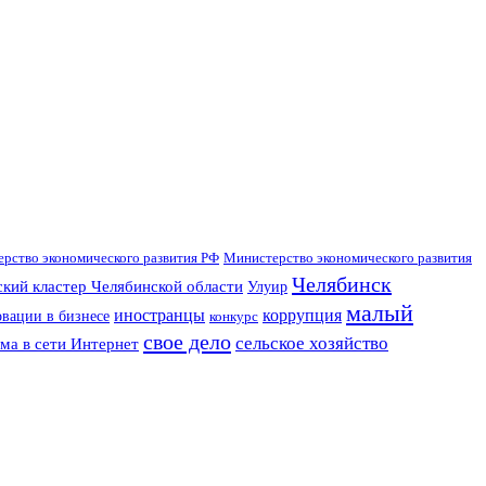
рство экономического развития РФ
Министерство экономического развития
Челябинск
кий кластер Челябинской области
Улуир
малый
иностранцы
коррупция
вации в бизнесе
конкурс
свое дело
сельское хозяйство
ма в сети Интернет