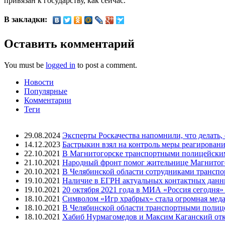
привязан к государству, как сейчас.
В закладки:
Оставить комментарий
You must be
logged in
to post a comment.
Новости
Популярные
Комментарии
Теги
29.08.2024
Эксперты Роскачества напомнили, что делать,
14.12.2023
Бастрыкин взял на контроль меры реагировани
22.10.2021
В Магнитогорске транспортными полицейским
21.10.2021
Народный фронт помог жительнице Магнитогор
20.10.2021
В Челябинской области сотрудниками трансп
19.10.2021
Наличие в ЕГРН актуальных контактных данны
19.10.2021
20 октября 2021 года в МИА «Россия сегодня
18.10.2021
Символом «Игр храбрых» стала огромная меда
18.10.2021
В Челябинской области транспортными полиц
18.10.2021
Хабиб Нурмагомедов и Максим Каганский откр