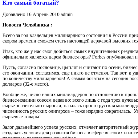
Кто самый богатый?
Добавлено 16 Апрель 2010 admin
Новости Челябинска :
Всего за год владельцев миллиардного состояния в России при
скором времени сможем стать настоящей державой высоких те
Итак, кто же у нас смог добиться самых внушительных результа
официально является царем бизнес-горы? Forbes опубликовал н
Пусть, согласно пословице, цыплят и считают по осени, бизнес-
его окончании, согласимся, еще никто не отменял. Так вот, к 
по количеству миллиардеров! А самым богатым на сегодня ро
долларов (32-е место).
Вообще же, число наших миллиардеров по отношению к прошлом
бизнес-издании совсем недавно: всего лишь с года трех нулевы
сырье значительно выросли, началась просто русская миллиарде
численность русских олигархов – тоже изрядно сократилась. У
сырьевые товары!
Залог дальнейшего успеха русских, отмечает авторитетный ж
создавать условия для развития бизнеса в сфере высоких и инт