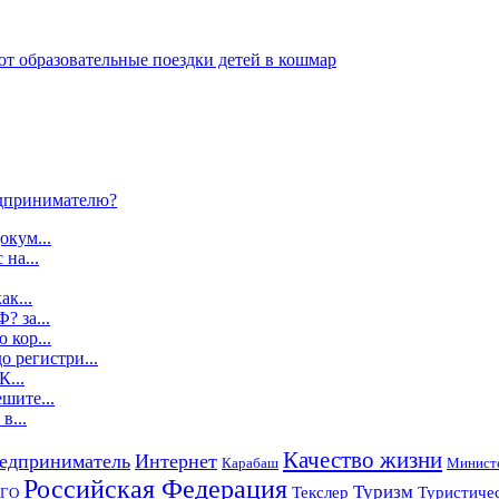
 образовательные поездки детей в кошмар
дпринимателю?
окум...
 на...
ак...
? за...
 кор...
о регистри...
К...
шите...
в...
Качество жизни
едприниматель
Интернет
Карабаш
Министе
Российская Федерация
Туризм
Текслер
Туристичес
ГО