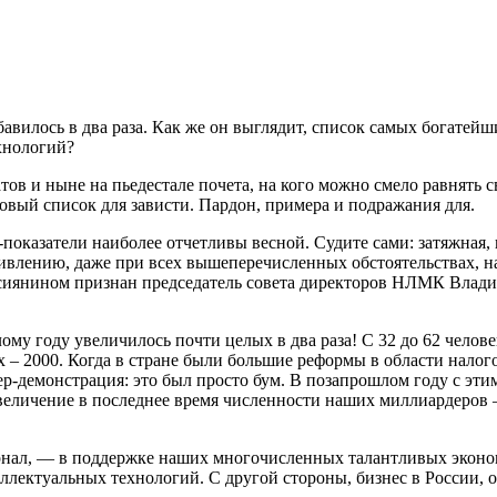
бавилось в два раза. Как же он выглядит, список самых богатей
хнологий?
тов и ныне на пьедестале почета, на кого можно смело равнять с
овый список для зависти. Пардон, примера и подражания для.
показатели наиболее отчетливы весной. Судите сами: затяжная, п
удивлению, даже при всех вышеперечисленных обстоятельствах, н
ссиянином признан председатель совета директоров НЛМК Владим
у году увеличилось почти целых в два раза! С 32 до 62 челов
х – 2000. Когда в стране были большие реформы в области налого
р-демонстрация: это был просто бум. В позапрошлом году с этим
величение в последнее время численности наших миллиардеров – 
урнал, — в поддержке наших многочисленных талантливых эконо
еллектуальных технологий. С другой стороны, бизнес в России, 