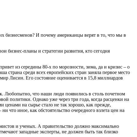
ших бизнесменов? И почему американцы верят в то, что мы в
вои бизнес-планы и стратегии развития, кто сегодня
ривет из середины 80-х по морозности, зима, да и кризис – о
аша страна среди всех европейских стран заняла первое место
ир Лисин. Его состояние оценивается в 15,8 миллиардов
ек. Любопытно, что наши люди появились в столь почетном
вой политики. Однако уже через три года, когда расценки на
и ценами на сырье стало не так хорошо, как прежде,
ни что иное, как обстоятельство очередного взлета цен на
мистов и ученых. А правительство должно максимально
отмечают западные эксперты, не должен быть так близко