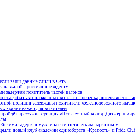
 если ваши данные слили в Сеть
я на жалобы россиян президенту
и задержан похититель частей вагонов
ска добиться положенных выплат на ребенка, потерявшего в а
ортной полиции задержаны похитители железнодорожного имущ
х крайне важно для заявителей
» пройдёт пресс-конференция «Неизвестный ковид. Джокер в мир
ль!
ейскими задержан мужчина с синтетическим наркотиком
ыли новый клуб академии единоборств «Крепость» и Pride Clu