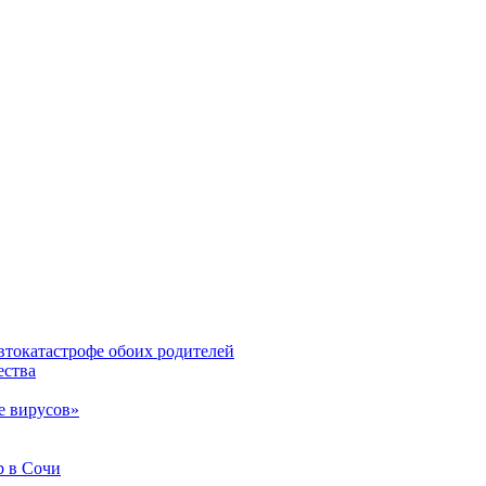
втокатастрофе обоих родителей
ества
е вирусов»
b в Сочи