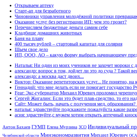
Открываем аптеку
Старт-ап для безработного
Чиновники управления молодёжной политики превращают
Оказание услуг без регистрации ИП: чем это грозит?
Перечисляем бюджетные деньги самим себе
Кладбище домашних животных
Баня на плаву
400 тысяч рублей – стартовый капитал для солярия
Шьем свое дело
ИП, ООО, АО – какую форму выбрать начинающему пре
Наталья: Ни один из моих учеников не захочет мороки с д
александр: вопрос в том, дойдет ли это до суда ? Такой вес
александр: а москва даст двоих...
Виктор: Оказание репетиторских услуг... Не понятно, на к
Геннадий: что мне делать если не помогает государство РФ
Fear: Экс-губернатор Михаил Юревич проломил черепную
Сергей Жигалин: Если это будет плав-средство. то его над
Сайт: Может быть, начать с получения мед. образования? 
наталья: здравствуйте подскажите пожалуйста какие разре
асия: здраствуйте,с мужем хотим открыть аптечный киоск 
Индивидуальный пр
Антон Бахаев
ГУМП
Елена Мурзина
ЗСО
Минэкономразвития
Михаил Юревич
Челябинской области
ОСА