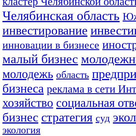
кластер Челябинской област
Челябинская область
Юж
инвестирование
инвести
иност
инновации в бизнесе
малый бизнес
молодежн
предпри
молодежь
область
бизнеса
реклама в сети Ин
социальная отв
хозяйство
стратегия
бизнес
эко
суд
экология