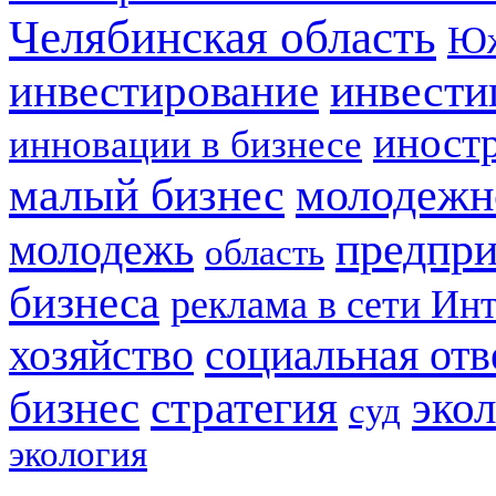
Челябинская область
Юж
инвестирование
инвести
иност
инновации в бизнесе
малый бизнес
молодежн
предпри
молодежь
область
бизнеса
реклама в сети Ин
социальная отв
хозяйство
стратегия
бизнес
эко
суд
экология