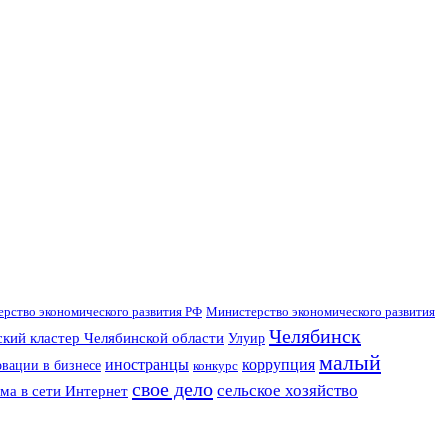
рство экономического развития РФ
Министерство экономического развития
Челябинск
кий кластер Челябинской области
Улуир
малый
иностранцы
коррупция
вации в бизнесе
конкурс
свое дело
сельское хозяйство
ма в сети Интернет