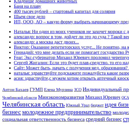
Кладбище домашних животных
Баня на плаву
400 тысяч рублей – стартовый капитал для солярия
Шьем свое дело
ИП, ООО, АО – какую форму выбрать начинающему пре
Наталья: Ни один из моих учеников не захочет мороки с д
александр: вопрос в том, дойдет ли это до суда ? Такой вес
александр: а москва даст двоих...
Виктор: Оказание репетиторских услуг... Не понятно, на к
Геннадий: что мне делать если не помогает государство РФ
Fear: Экс-губернатор Михаил Юревич проломил черепную
Сергей Жигалин: Если это будет плав-средство. то его над
Сайт: Может быть, начать с получения мед. образования? 
наталья: здравствуйте подскажите пожалуйста какие разре
асия: здраствуйте,с мужем хотим открыть аптечный киоск 
Индивидуальный пр
Антон Бахаев
ГУМП
Елена Мурзина
ЗСО
Минэкономразвития
Михаил Юревич
Челябинской области
ОСА
Челябинская область
идея биз
Южный Урал
бюджет
бизнес
молодежное предпринимательство
молоде
ст
средний бизнес
социальная ответственность бизнеса