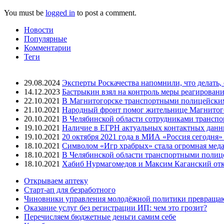
You must be
logged in
to post a comment.
Новости
Популярные
Комментарии
Теги
29.08.2024
Эксперты Роскачества напомнили, что делать,
14.12.2023
Бастрыкин взял на контроль меры реагировани
22.10.2021
В Магнитогорске транспортными полицейским
21.10.2021
Народный фронт помог жительнице Магнитогор
20.10.2021
В Челябинской области сотрудниками трансп
19.10.2021
Наличие в ЕГРН актуальных контактных данны
19.10.2021
20 октября 2021 года в МИА «Россия сегодня
18.10.2021
Символом «Игр храбрых» стала огромная меда
18.10.2021
В Челябинской области транспортными полиц
18.10.2021
Хабиб Нурмагомедов и Максим Каганский откр
Открываем аптеку
Старт-ап для безработного
Чиновники управления молодёжной политики превращают
Оказание услуг без регистрации ИП: чем это грозит?
Перечисляем бюджетные деньги самим себе