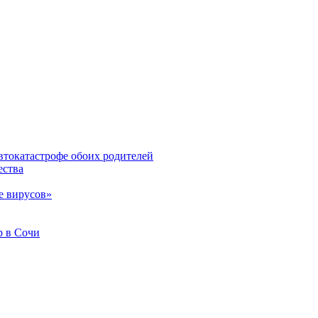
втокатастрофе обоих родителей
ества
е вирусов»
b в Сочи