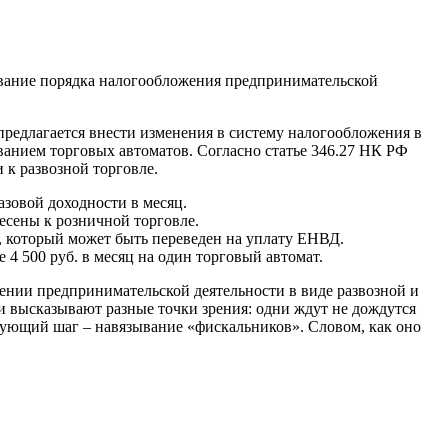
вание порядка налогообложения предпринимательской
предлагается внести изменения в систему налогообложения в
анием торговых автоматов. Согласно статье 346.27 НК РФ
 к развозной торговле.
азовой доходности в месяц.
есены к розничной торговле.
и, который может быть переведен на уплату ЕНВД.
 4 500 руб. в месяц на один торговый автомат.
шении предпринимательской деятельности в виде развозной и
ли высказывают разные точки зрения: одни ждут не дождутся
дующий шаг – навязывание «фискальников». Словом, как оно