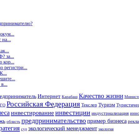
дпринимателю?
окум...
 на...
ак...
? за...
 кор...
о регистри...
К...
шите...
в...
Качество жизни
едприниматель
Интернет
Карабаш
Министе
Российская Федерация
Туризм
Текслер
Туристичес
ГО
инвестиции
неса
инвестирование
индустриализация
инно
предпринимательство
пример бизнеса
жь
рекла
область
ратегия
экологический менеджмент
суд
экология