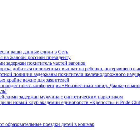
 если ваши данные слили в Сеть
я на жалобы россиян президенту
и задержан похититель частей вагонов
ска добиться положенных выплат на ребенка, потерявшего в а
ортной полиции задержаны похитители железнодорожного имущ
х крайне важно для заявителей
» пройдёт пресс-конференция «Неизвестный ковид. Джокер в мир
ль!
ейскими задержан мужчина с синтетическим наркотиком
ыли новый клуб академии единоборств «Крепость» и Pride Clu
 образовательные поездки детей в кошмар