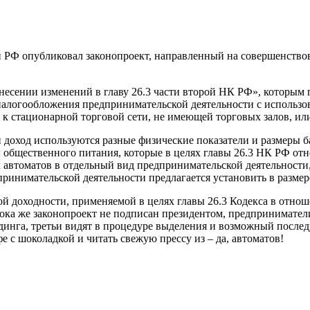
н РФ опубликовал законопроект, направленный на совершенство
есении изменений в главу 26.3 части второй НК РФ», которым 
логообложения предпринимательской деятельности с использов
 к стационарной торговой сети, не имеющей торговых залов, или
 доход используются разные физические показатели и размеры б
и общественного питания, которые в целях главы 26.3 НК РФ отн
ых автоматов в отдельный вид предпринимательской деятельност
ринимательской деятельности предлагается установить в размере
ой доходности, применяемой в целях главы 26.3 Кодекса в отно
 Пока же законопроект не подписан президентом, предпринимате
ндинга, третьи видят в процедуре выделения и возможный после
 с шоколадкой и читать свежую прессу из – да, автоматов!