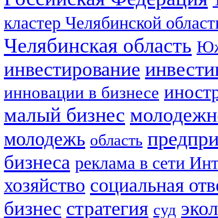
кластер Челябинской област
Челябинская область
Юж
инвестирование
инвести
иност
инновации в бизнесе
малый бизнес
молодежн
предпри
молодежь
область
бизнеса
реклама в сети Ин
социальная отв
хозяйство
стратегия
бизнес
эко
суд