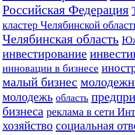
Российская Федерация
кластер Челябинской област
Челябинская область
Юж
инвестирование
инвести
иност
инновации в бизнесе
малый бизнес
молодежн
предпри
молодежь
область
бизнеса
реклама в сети Ин
социальная отв
хозяйство