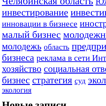
Челябинская область
Юж
инвестирование
инвести
иност
инновации в бизнесе
малый бизнес
молодежн
предпри
молодежь
область
бизнеса
реклама в сети Ин
социальная отв
хозяйство
стратегия
бизнес
эко
суд
экология
Новые записи