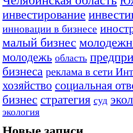
Челябинская область
Юж
инвестирование
инвести
иност
инновации в бизнесе
малый бизнес
молодежн
предпри
молодежь
область
бизнеса
реклама в сети Ин
социальная отв
хозяйство
стратегия
бизнес
эко
суд
экология
Новые записи