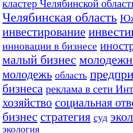
кластер Челябинской област
Челябинская область
Юж
инвестирование
инвести
иност
инновации в бизнесе
малый бизнес
молодежн
предпри
молодежь
область
бизнеса
реклама в сети Ин
социальная отв
хозяйство
стратегия
бизнес
эко
суд
экология