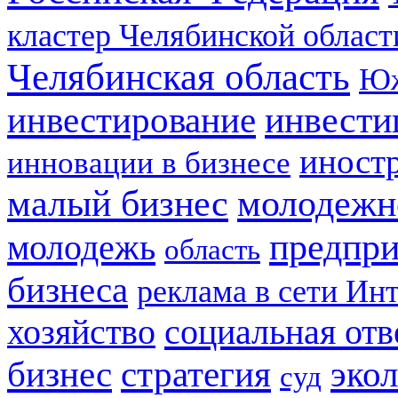
кластер Челябинской област
Челябинская область
Юж
инвестирование
инвести
иност
инновации в бизнесе
малый бизнес
молодежн
предпри
молодежь
область
бизнеса
реклама в сети Ин
социальная отв
хозяйство
стратегия
бизнес
эко
суд