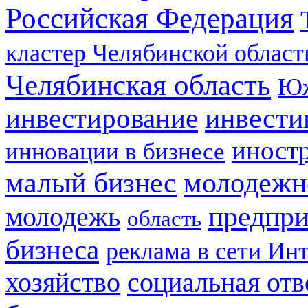
Российская Федерация
кластер Челябинской област
Челябинская область
Юж
инвестирование
инвести
иност
инновации в бизнесе
малый бизнес
молодежн
предпри
молодежь
область
бизнеса
реклама в сети Ин
социальная отв
хозяйство