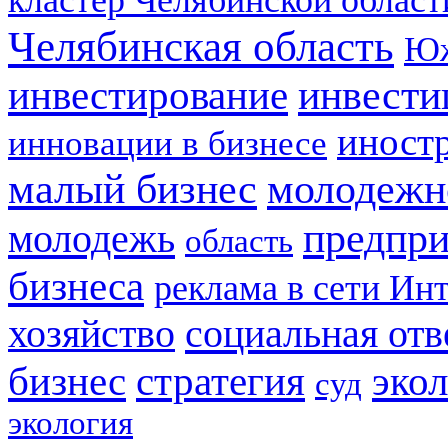
кластер Челябинской област
Челябинская область
Юж
инвестирование
инвести
иност
инновации в бизнесе
малый бизнес
молодежн
предпри
молодежь
область
бизнеса
реклама в сети Ин
социальная отв
хозяйство
стратегия
бизнес
эко
суд
экология