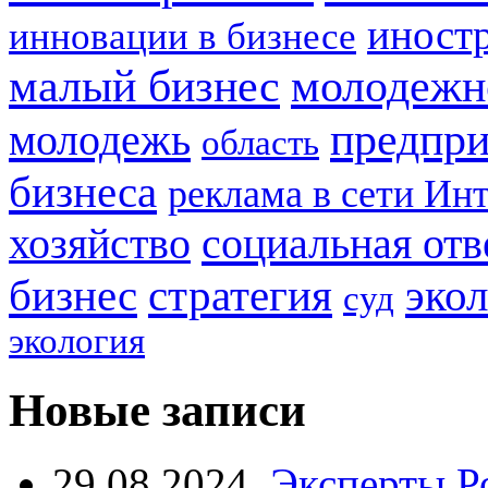
иност
инновации в бизнесе
малый бизнес
молодежн
предпри
молодежь
область
бизнеса
реклама в сети Ин
социальная отв
хозяйство
стратегия
бизнес
эко
суд
экология
Новые записи
29.08.2024
Эксперты Р