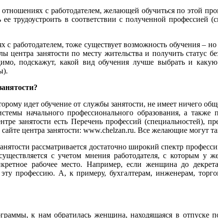
х отношениях с работодателем, желающей обучиться по этой пр
ь ее трудоустроить в соответствии с полученной профессией (
х с работодателем, тоже существует возможность обучения – н
елы центра занятости по месту жительства и получить статус 
одимо, подскажут, какой вид обучения лучше выбрать и каку
ы).
занятости?
торому идет обучение от службы занятости, не имеет ничего об
истемы начального профессионального образования, а такж
нтре занятости есть Перечень профессий (специальностей), п
сайте центра занятости: www.chelzan.ru. Все желающие могут та
анятости рассматривается достаточно широкий спектр професси
уществляется с учетом мнения работодателя, с которым у ж
кретное рабочее место. Например, если женщина до декрета
эту профессию. А, к примеру, бухгалтерам, инженерам, тор
?
ограммы, к нам обратилась женщина, находящаяся в отпуске по