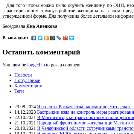
– Для того чтобы можно было обучить женщину по ОЦП, необх
гарантированном трудоустройстве женщины на своем предп
утвержденной форме. Для получения более детальной информац
Беседовала
Яна Аненкова
В закладки:
Оставить комментарий
You must be
logged in
to post a comment.
Новости
Популярные
Комментарии
Теги
29.08.2024
Эксперты Роскачества напомнили, что делать,
14.12.2023
Бастрыкин взял на контроль меры реагировани
22.10.2021
В Магнитогорске транспортными полицейским
21.10.2021
Народный фронт помог жительнице Магнитогор
20.10.2021
В Челябинской области сотрудниками трансп
19.10.2021
Наличие в ЕГРН актуальных контактных данны