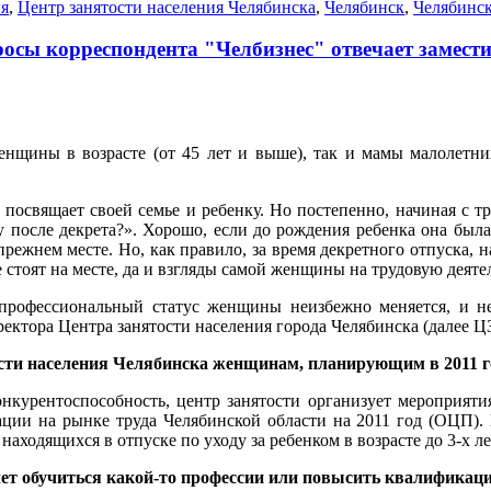
ия
,
Центр занятости населения Челябинска
,
Челябинск
,
Челябинск
росы корреспондента "Челбизнес" отвечает замест
нщины в возрасте (от 45 лет и выше), так и мамы малолетних
 посвящает своей семье и ребенку. Но постепенно, начиная с т
боту после декрета?». Хорошо, если до рождения ребенка она б
режнем месте. Но, как правило, за время декретного отпуска, н
 стоят на месте, да и взгляды самой женщины на трудовую деяте
профессиональный статус женщины неизбежно меняется, и не
иректора Центра занятости населения города Челябинска (да
ти населения Челябинска женщинам, планирующим в 2011 го
онкурентоспособность, центр занятости организует мероприя
ции на рынке труда Челябинской области на 2011 год (ОЦП). Н
находящихся в отпуске по уходу за ребенком в возрасте до 3-х 
чет обучиться какой-то профессии или повысить квалификац