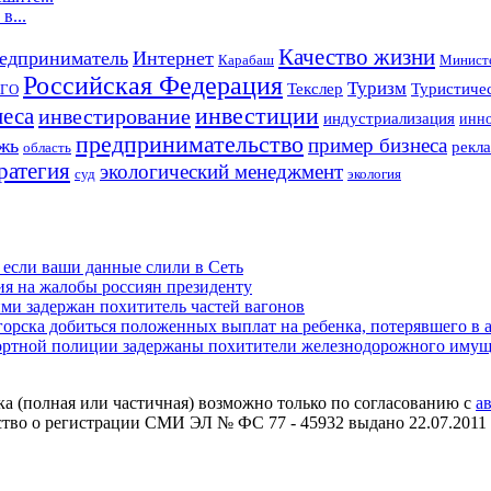
в...
Качество жизни
едприниматель
Интернет
Карабаш
Министе
Российская Федерация
Туризм
Текслер
Туристичес
ГО
инвестиции
неса
инвестирование
индустриализация
инно
предпринимательство
пример бизнеса
жь
рекла
область
ратегия
экологический менеджмент
суд
экология
 если ваши данные слили в Сеть
ия на жалобы россиян президенту
и задержан похититель частей вагонов
рска добиться положенных выплат на ребенка, потерявшего в а
портной полиции задержаны похитители железнодорожного имущ
ка (полная или частичная) возможно только по согласованию с
а
ьство о регистрации СМИ ЭЛ № ФС 77 - 45932 выдано 22.07.2011 