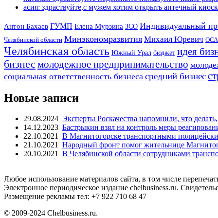
асия: здраствуйте,с мужем хотим открыть аптечный киоск 
Индивидуальный пр
Антон Бахаев
ГУМП
Елена Мурзина
ЗСО
Минэкономразвития
Михаил Юревич
Челябинской области
ОСА
Челябинская область
идея биз
Южный Урал
бюджет
бизнес
молодежное предпринимательство
молоде
ст
средний бизнес
социальная ответственность бизнеса
Новые записи
29.08.2024
Эксперты Роскачества напомнили, что делать,
14.12.2023
Бастрыкин взял на контроль меры реагирован
22.10.2021
В Магнитогорске транспортными полицейским
21.10.2021
Народный фронт помог жительнице Магнитого
20.10.2021
В Челябинской области сотрудниками транс
Любое использование материалов сайта, в том числе перепечат
Электронное периодическое издание chelbusiness.ru. Свидетел
Размещение рекламы тел: +7 922 710 68 47
© 2009-2024 Chelbusiness.ru.