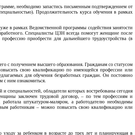
ограмме, необходимо запастись письменным подтверждением от
специальностью). Продолжительность курса обучения в рамках
о уже в рамках Ведомственной программы содействия занятости
безработного. Специалисты ЦЗН всегда помогут женщине после
ю профессию приобрести для дальнейшего трудоустройства (в
щего с получением высшего образования. Гражданам со статусом
е повысить свою квалификацию по имеющейся профессии или
редлагаемых для обучения безработных граждан. Он постоянно
м с ним ознакомиться.
й и специальностей, обладатели которых востребованы сегодня
енщины заключен трудовой договор, – по тем профессиям и
 работала штукатуром-маляром, а работодателю необходимы
говым работникам – можно повысить свою квалификацию или
 уходу за ребенком в возрасте до трех лет и планирующая в