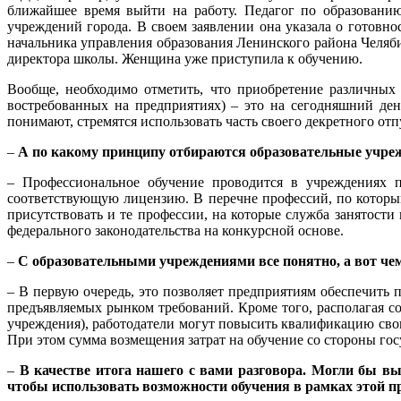
ближайшее время выйти на работу. Педагог по образованию
учреждений города. В своем заявлении она указала о готовн
начальника управления образования Ленинского района Челяби
директора школы. Женщина уже приступила к обучению.
Вообще, необходимо отметить, что приобретение различных
востребованных на предприятиях) – это на сегодняшний де
понимают, стремятся использовать часть своего декретного отп
–
А по какому принципу отбираются образовательные учре
– Профессиональное обучение проводится в учреждениях 
соответствующую лицензию. В перечне профессий, по котор
присутствовать и те профессии, на которые служба занятости
федерального законодательства на конкурсной основе.
–
С образовательными учреждениями все понятно, а вот чем
– В первую очередь, это позволяет предприятиям обеспечить
предъявляемых рынком требований. Кроме того, располагая с
учреждения), работодатели могут повысить квалификацию сво
При этом сумма возмещения затрат на обучение со стороны госуд
–
В качестве итога нашего с вами разговора. Могли бы вы
чтобы использовать возможности обучения в рамках этой 