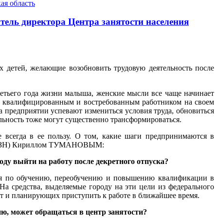
ая область
итель директора Центра занятости населения
 детей, желающие возобновить трудовую деятельность после
ретьего года жизни малыша, женские мысли все чаще начинает
ыла квалифицированным и востребованным работником на своем
а предприятии успевают измениться условия труда, обновиться
льность тоже могут существенно трансформироваться.
 всегда в ее пользу. О том, какие шаги предпринимаются в
лее ЦЗН) Кириллом ТУМАНОВЫМ:
ду выйти на работу после декретного отпуска?
тия по обучению, переобучению и повышению квалификации в
а средства, выделяемые городу на эти цели из федерального
лет и планирующих приступить к работе в ближайшее время.
ию, может обращаться в центр занятости?