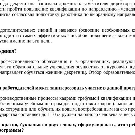
 до декрета она занимала должность заместителя директора п
ости пройти повышение квалификации по направлению «менеджм
нска согласовал подготовку работника по выбранному направле
 дополнительных знаний и навыков (освоение необходимых к
нь один из самых эффективных способов повышения своей ко
уска именно на эти цели.
ждения?
профессионального образования и в организациях, реализу
ым эти образовательные учреждения осуществляют курсовую по
 направляет обучаться женщин-декретниц. Отбор образовательн
 работодателей может заинтересовать участие в данной про
 производственные процессы кадрами требуемой квалификации и 
обственным учебным центром для подготовки кадров (а многие
их сотрудниц или обучить их новым, востребованным на его п
арства составляет до 11 053 рублей на одного человека за весь 
 кратко, буквально в двух словах, сформулировать, что тре
программы?