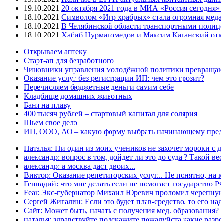
19.10.2021
20 октября 2021 года в МИА «Россия сегодня
18.10.2021
Символом «Игр храбрых» стала огромная меда
18.10.2021
В Челябинской области транспортными полиц
18.10.2021
Хабиб Нурмагомедов и Максим Каганский откр
Открываем аптеку
Старт-ап для безработного
Чиновники управления молодёжной политики превращают
Оказание услуг без регистрации ИП: чем это грозит?
Перечисляем бюджетные деньги самим себе
Кладбище домашних животных
Баня на плаву
400 тысяч рублей – стартовый капитал для солярия
Шьем свое дело
ИП, ООО, АО – какую форму выбрать начинающему пре
Наталья: Ни один из моих учеников не захочет мороки с д
александр: вопрос в том, дойдет ли это до суда ? Такой вес
александр: а москва даст двоих...
Виктор: Оказание репетиторских услуг... Не понятно, на к
Геннадий: что мне делать если не помогает государство РФ
Fear: Экс-губернатор Михаил Юревич проломил черепную
Сергей Жигалин: Если это будет плав-средство. то его над
Сайт: Может быть, начать с получения мед. образования? 
наталья: здравствуйте подскажите пожалуйста какие разре