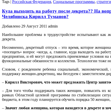
Tags |
Российская Федерация
,
Социальные программы
,
стратег
Куда выходить на работу после декрета?? На воп
Челябинска Кирилл Туманов?
Добавлено 29 Август 2011 admin
Наибольшие проблемы в трудоустройстве испытывают как же
декрета.
Несомненно, декретный отпуск – это время, которое женщина
«посещать» вопрос «когда, а, главное, куда выходить на ра
предприятии, и ей могут предложить приемлемые условия на п
функциональные обязанности и коллектив. Технологии тоже не
Словом, с рождением ребенка социальный, экономический, 
поддержку женщин-декретниц, мы беседуем с заместителем д
–
Кирилл Викторович, что может предложить Центр занятос
– Для того чтобы поддержать таких женщин, повысить их к
рамках Областной целевой программы по стабилизации ситуа
бюджета, в этом году планируется обучить порядка 50 женщин, 
–
Значит любая женщина, которая находится в декрете и хо