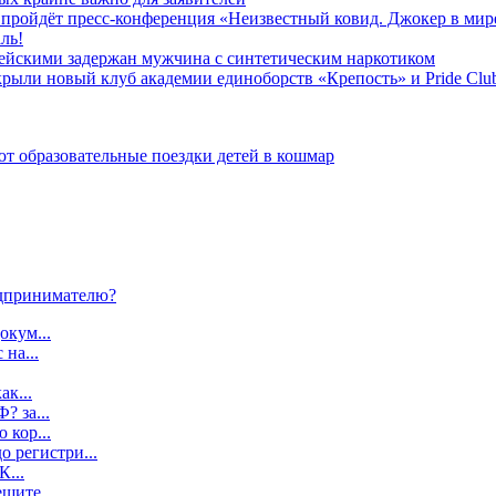
» пройдёт пресс-конференция «Неизвестный ковид. Джокер в мир
ль!
ейскими задержан мужчина с синтетическим наркотиком
ыли новый клуб академии единоборств «Крепость» и Pride Clu
 образовательные поездки детей в кошмар
дпринимателю?
окум...
 на...
ак...
? за...
 кор...
о регистри...
К...
шите...