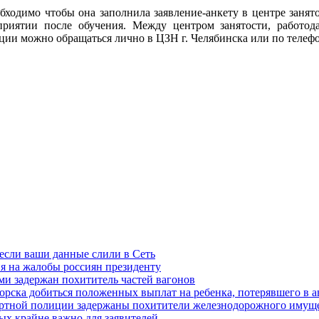
одимо чтобы она заполнила заявление-анкету в центре занято
риятии после обучения. Между центром занятости, работод
ии можно обращаться лично в ЦЗН г. Челябинска или по телефон
 если ваши данные слили в Сеть
я на жалобы россиян президенту
и задержан похититель частей вагонов
ска добиться положенных выплат на ребенка, потерявшего в а
ортной полиции задержаны похитители железнодорожного имущ
х крайне важно для заявителей