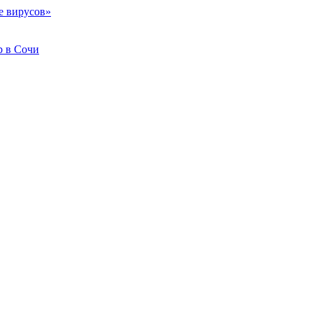
е вирусов»
b в Сочи