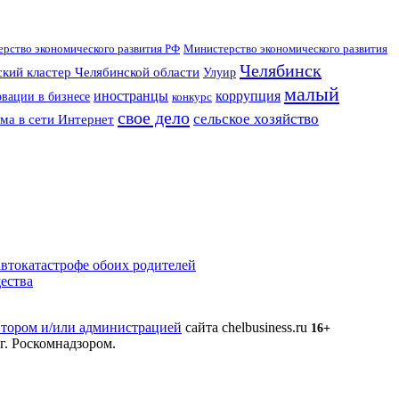
рство экономического развития РФ
Министерство экономического развития
Челябинск
кий кластер Челябинской области
Улуир
малый
иностранцы
коррупция
вации в бизнесе
конкурс
свое дело
сельское хозяйство
ма в сети Интернет
втокатастрофе обоих родителей
ества
втором и/или администрацией
сайта chelbusiness.ru
16+
г. Роскомнадзором.