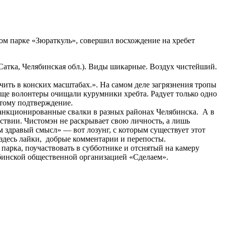
м парке «Зюраткуль», совершил восхождение на хребет
 Сатка, Челябинская обл.). Виды шикарные. Воздух чистейший.
чить в конских масштабах.». На самом деле загрязнения тропы
еще волонтеры очищали курумники хребта. Радует только одно
 тому подтверждение.
санкционированные свалки в разных районах Челябинска. А в
йствии. Чистомэн не раскрывает свою личность, а лишь
м здравый смысл» — вот лозунг, с которым существует этот
здесь лайки, добрые комментарии и перепосты.
парка, поучаствовать в субботнике и отснятый на камеру
бинской общественной организацией «Сделаем».