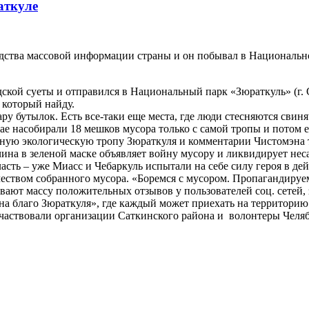
аткуле
дства массовой информации страны и он побывал в Национально
дской суеты и отправился в Национальный парк «Зюраткуль» (г.
 который найду.
у бутылок. Есть все-таки еще места, где люди стесняются свиня
ае насобирали 18 мешков мусора только с самой тропы и потом 
ярную экологическую тропу Зюраткуля и комментарии Чистомэна
ина в зеленой маске объявляет войну мусору и ликвидирует не
асть – уже Миасс и Чебаркуль испытали на себе силу героя в де
чеством собранного мусора. «Боремся с мусором. Пропагандируе
ают массу положительных отзывов у пользователей соц. сетей, 
а благо Зюраткуля», где каждый может приехать на территорию 
участвовали организации Саткинского района и волонтеры Челя