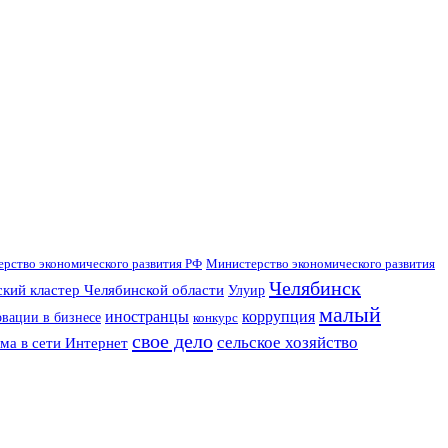
рство экономического развития РФ
Министерство экономического развития
Челябинск
кий кластер Челябинской области
Улуир
малый
иностранцы
коррупция
вации в бизнесе
конкурс
свое дело
сельское хозяйство
ма в сети Интернет