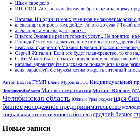
Шьем свое дело
ИП, ООО, АО – какую форму выбрать начинающему пре
Наталья: Ни один из моих учеников не захочет мороки с д
александр: вопрос в том, дойдет ли это до суда ? Такой вес
александр: а москва даст двоих...
Виктор: Оказание репетиторских услуг... Не понятно, на к
Геннадий: что мне делать если не помогает государство РФ
Fear: Экс-губернатор Михаил Юревич проломил черепную
Сергей Жигалин: Если это будет плав-средство. то его над
Сайт: Может быть, начать с получения мед. образования? 
наталья: здравствуйте подскажите пожалуйста какие разре
асия: здраствуйте,с мужем хотим открыть аптечный киоск 
Индивидуальный пр
Антон Бахаев
ГУМП
Елена Мурзина
ЗСО
Минэкономразвития
Михаил Юревич
Челябинской области
ОСА
Челябинская область
идея биз
Южный Урал
бюджет
бизнес
молодежное предпринимательство
молоде
ст
средний бизнес
социальная ответственность бизнеса
Новые записи