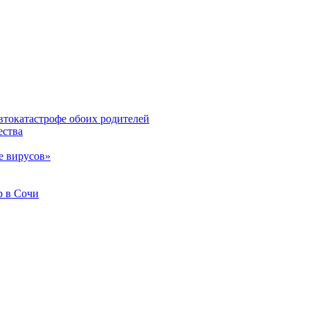
втокатастрофе обоих родителей
ества
е вирусов»
b в Сочи