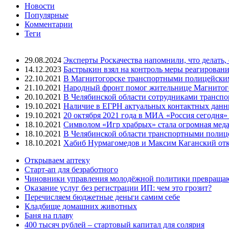
Новости
Популярные
Комментарии
Теги
29.08.2024
Эксперты Роскачества напомнили, что делать,
14.12.2023
Бастрыкин взял на контроль меры реагировани
22.10.2021
В Магнитогорске транспортными полицейским
21.10.2021
Народный фронт помог жительнице Магнитогор
20.10.2021
В Челябинской области сотрудниками трансп
19.10.2021
Наличие в ЕГРН актуальных контактных данны
19.10.2021
20 октября 2021 года в МИА «Россия сегодня
18.10.2021
Символом «Игр храбрых» стала огромная меда
18.10.2021
В Челябинской области транспортными полиц
18.10.2021
Хабиб Нурмагомедов и Максим Каганский откр
Открываем аптеку
Старт-ап для безработного
Чиновники управления молодёжной политики превращают
Оказание услуг без регистрации ИП: чем это грозит?
Перечисляем бюджетные деньги самим себе
Кладбище домашних животных
Баня на плаву
400 тысяч рублей – стартовый капитал для солярия