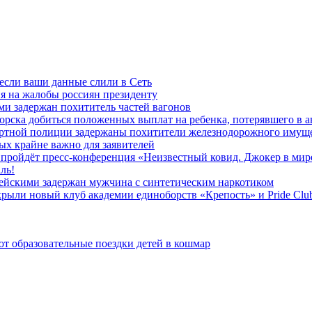
 если ваши данные слили в Сеть
я на жалобы россиян президенту
и задержан похититель частей вагонов
ска добиться положенных выплат на ребенка, потерявшего в а
ортной полиции задержаны похитители железнодорожного имущ
х крайне важно для заявителей
» пройдёт пресс-конференция «Неизвестный ковид. Джокер в мир
ль!
ейскими задержан мужчина с синтетическим наркотиком
ыли новый клуб академии единоборств «Крепость» и Pride Clu
 образовательные поездки детей в кошмар