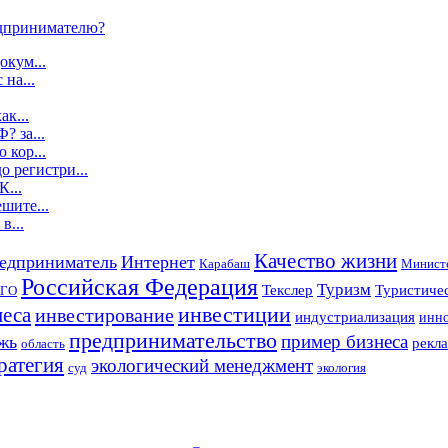
дпринимателю?
окум...
 на...
ак...
? за...
 кор...
о регистри...
К...
шите...
в...
Качество жизни
едприниматель
Интернет
Карабаш
Министе
Российская Федерация
Туризм
Текслер
Туристичес
ГО
инвестиции
неса
инвестирование
индустриализация
инно
предпринимательство
пример бизнеса
жь
рекла
область
ратегия
экологический менеджмент
суд
экология