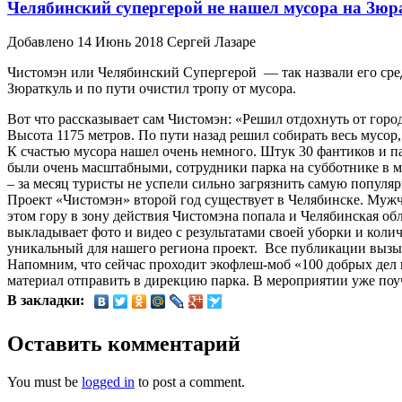
Челябинский супергерой не нашел мусора на Зюр
Добавлено 14 Июнь 2018 Сергей Лазаре
Чистомэн или Челябинский Супергерой — так назвали его сре
Зюраткуль и по пути очистил тропу от мусора.
Вот что рассказывает сам Чистомэн: «Решил отдохнуть от горо
Высота 1175 метров. По пути назад решил собирать весь мусор,
К счастью мусора нашел очень немного. Штук 30 фантиков и пар
были очень масштабными, сотрудники парка на субботнике в м
– за месяц туристы не успели сильно загрязнить самую попул
Проект «Чистомэн» второй год существует в Челябинске. Мужч
этом гору в зону действия Чистомэна попала и Челябинская обл
выкладывает фото и видео с результатами своей уборки и коли
уникальный для нашего региона проект. Все публикации вызыв
Напомним, что сейчас проходит экофлеш-моб «100 добрых дел н
материал отправить в дирекцию парка. В мероприятии уже по
В закладки:
Оставить комментарий
You must be
logged in
to post a comment.