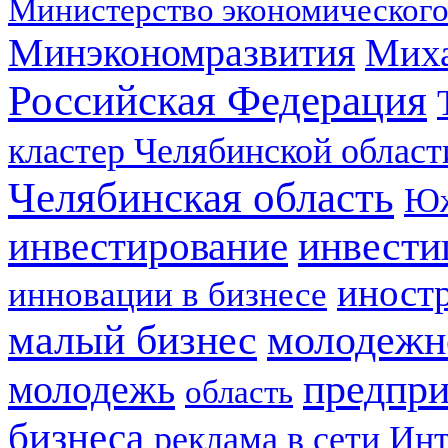
Министерство экономического
Минэкономразвития
Мих
Российская Федерация
кластер Челябинской област
Челябинская область
Юж
инвестирование
инвести
иност
инновации в бизнесе
малый бизнес
молодежн
предпри
молодежь
область
бизнеса
реклама в сети Ин