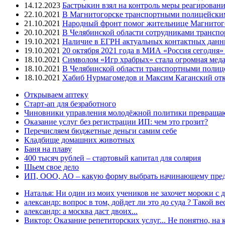
14.12.2023
Бастрыкин взял на контроль меры реагировани
22.10.2021
В Магнитогорске транспортными полицейским
21.10.2021
Народный фронт помог жительнице Магнитогор
20.10.2021
В Челябинской области сотрудниками трансп
19.10.2021
Наличие в ЕГРН актуальных контактных данны
19.10.2021
20 октября 2021 года в МИА «Россия сегодня
18.10.2021
Символом «Игр храбрых» стала огромная меда
18.10.2021
В Челябинской области транспортными полиц
18.10.2021
Хабиб Нурмагомедов и Максим Каганский откр
Открываем аптеку
Старт-ап для безработного
Чиновники управления молодёжной политики превращают
Оказание услуг без регистрации ИП: чем это грозит?
Перечисляем бюджетные деньги самим себе
Кладбище домашних животных
Баня на плаву
400 тысяч рублей – стартовый капитал для солярия
Шьем свое дело
ИП, ООО, АО – какую форму выбрать начинающему пре
Наталья: Ни один из моих учеников не захочет мороки с д
александр: вопрос в том, дойдет ли это до суда ? Такой вес
александр: а москва даст двоих...
Виктор: Оказание репетиторских услуг... Не понятно, на к