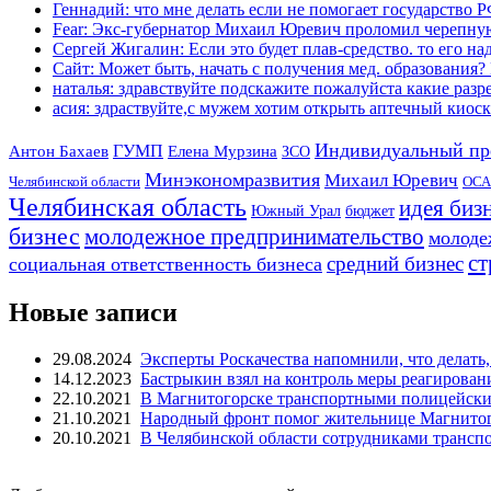
Геннадий: что мне делать если не помогает государство РФ
Fear: Экс-губернатор Михаил Юревич проломил черепную
Сергей Жигалин: Если это будет плав-средство. то его над
Сайт: Может быть, начать с получения мед. образования? 
наталья: здравствуйте подскажите пожалуйста какие разре
асия: здраствуйте,с мужем хотим открыть аптечный киоск 
Индивидуальный пр
Антон Бахаев
ГУМП
Елена Мурзина
ЗСО
Минэкономразвития
Михаил Юревич
Челябинской области
ОСА
Челябинская область
идея биз
Южный Урал
бюджет
бизнес
молодежное предпринимательство
молоде
ст
средний бизнес
социальная ответственность бизнеса
Новые записи
29.08.2024
Эксперты Роскачества напомнили, что делать,
14.12.2023
Бастрыкин взял на контроль меры реагирован
22.10.2021
В Магнитогорске транспортными полицейским
21.10.2021
Народный фронт помог жительнице Магнитого
20.10.2021
В Челябинской области сотрудниками транс