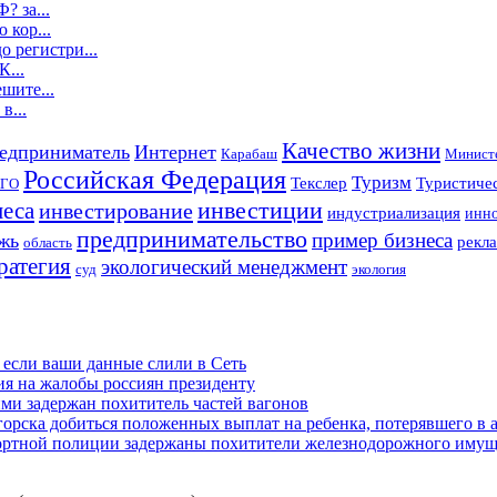
? за...
 кор...
о регистри...
К...
шите...
в...
Качество жизни
едприниматель
Интернет
Карабаш
Министе
Российская Федерация
Туризм
Текслер
Туристичес
ГО
инвестиции
неса
инвестирование
индустриализация
инно
предпринимательство
пример бизнеса
жь
рекла
область
ратегия
экологический менеджмент
суд
экология
 если ваши данные слили в Сеть
ия на жалобы россиян президенту
и задержан похититель частей вагонов
рска добиться положенных выплат на ребенка, потерявшего в а
портной полиции задержаны похитители железнодорожного имущ