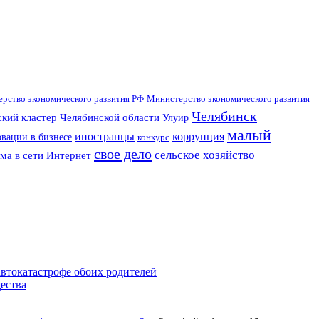
рство экономического развития РФ
Министерство экономического развития
Челябинск
кий кластер Челябинской области
Улуир
малый
иностранцы
коррупция
вации в бизнесе
конкурс
свое дело
сельское хозяйство
ма в сети Интернет
втокатастрофе обоих родителей
ества