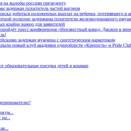
я на жалобы россиян президенту
и задержан похититель частей вагонов
ска добиться положенных выплат на ребенка, потерявшего в а
ортной полиции задержаны похитители железнодорожного имущ
х крайне важно для заявителей
» пройдёт пресс-конференция «Неизвестный ковид. Джокер в мир
ль!
ейскими задержан мужчина с синтетическим наркотиком
ыли новый клуб академии единоборств «Крепость» и Pride Clu
 образовательные поездки детей в кошмар
дпринимателю?
окум...
 на...
ак...