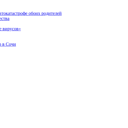
втокатастрофе обоих родителей
ества
е вирусов»
b в Сочи