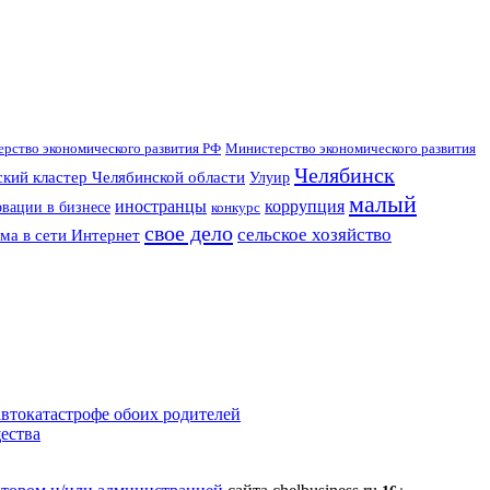
рство экономического развития РФ
Министерство экономического развития
Челябинск
кий кластер Челябинской области
Улуир
малый
иностранцы
коррупция
вации в бизнесе
конкурс
свое дело
сельское хозяйство
ма в сети Интернет
втокатастрофе обоих родителей
ества