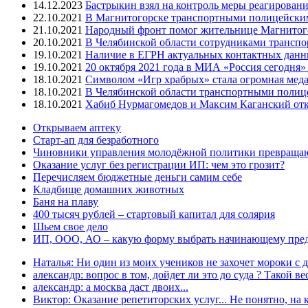
14.12.2023
Бастрыкин взял на контроль меры реагировани
22.10.2021
В Магнитогорске транспортными полицейским
21.10.2021
Народный фронт помог жительнице Магнитогор
20.10.2021
В Челябинской области сотрудниками трансп
19.10.2021
Наличие в ЕГРН актуальных контактных данны
19.10.2021
20 октября 2021 года в МИА «Россия сегодня
18.10.2021
Символом «Игр храбрых» стала огромная меда
18.10.2021
В Челябинской области транспортными полиц
18.10.2021
Хабиб Нурмагомедов и Максим Каганский откр
Открываем аптеку
Старт-ап для безработного
Чиновники управления молодёжной политики превращают
Оказание услуг без регистрации ИП: чем это грозит?
Перечисляем бюджетные деньги самим себе
Кладбище домашних животных
Баня на плаву
400 тысяч рублей – стартовый капитал для солярия
Шьем свое дело
ИП, ООО, АО – какую форму выбрать начинающему пре
Наталья: Ни один из моих учеников не захочет мороки с д
александр: вопрос в том, дойдет ли это до суда ? Такой вес
александр: а москва даст двоих...
Виктор: Оказание репетиторских услуг... Не понятно, на к