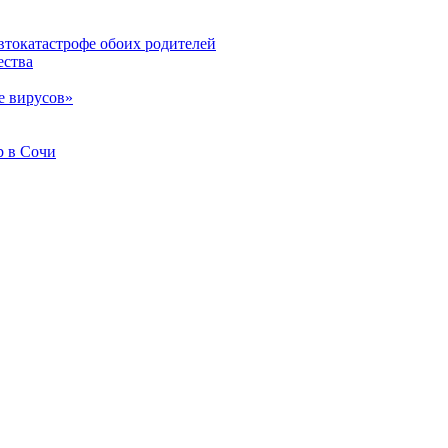
втокатастрофе обоих родителей
ества
е вирусов»
b в Сочи