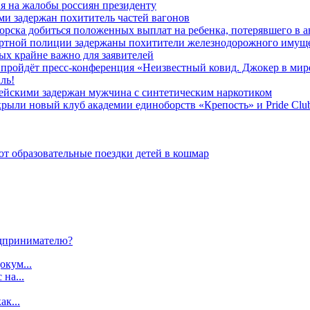
я на жалобы россиян президенту
и задержан похититель частей вагонов
ска добиться положенных выплат на ребенка, потерявшего в а
ортной полиции задержаны похитители железнодорожного имущ
х крайне важно для заявителей
» пройдёт пресс-конференция «Неизвестный ковид. Джокер в мир
ль!
ейскими задержан мужчина с синтетическим наркотиком
ыли новый клуб академии единоборств «Крепость» и Pride Clu
 образовательные поездки детей в кошмар
дпринимателю?
окум...
 на...
ак...