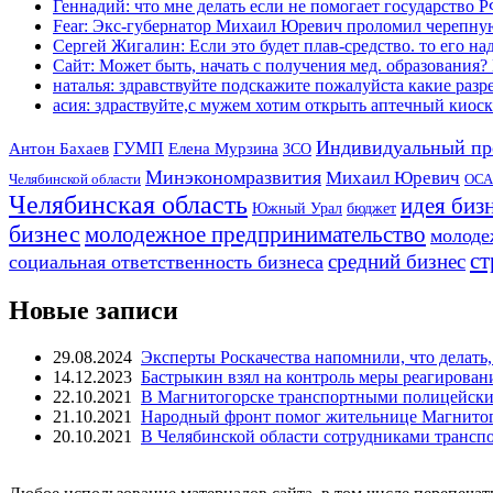
Геннадий: что мне делать если не помогает государство РФ
Fear: Экс-губернатор Михаил Юревич проломил черепную
Сергей Жигалин: Если это будет плав-средство. то его над
Сайт: Может быть, начать с получения мед. образования? 
наталья: здравствуйте подскажите пожалуйста какие разре
асия: здраствуйте,с мужем хотим открыть аптечный киоск 
Индивидуальный пр
Антон Бахаев
ГУМП
Елена Мурзина
ЗСО
Минэкономразвития
Михаил Юревич
Челябинской области
ОСА
Челябинская область
идея биз
Южный Урал
бюджет
бизнес
молодежное предпринимательство
молоде
ст
средний бизнес
социальная ответственность бизнеса
Новые записи
29.08.2024
Эксперты Роскачества напомнили, что делать,
14.12.2023
Бастрыкин взял на контроль меры реагирован
22.10.2021
В Магнитогорске транспортными полицейским
21.10.2021
Народный фронт помог жительнице Магнитого
20.10.2021
В Челябинской области сотрудниками транс