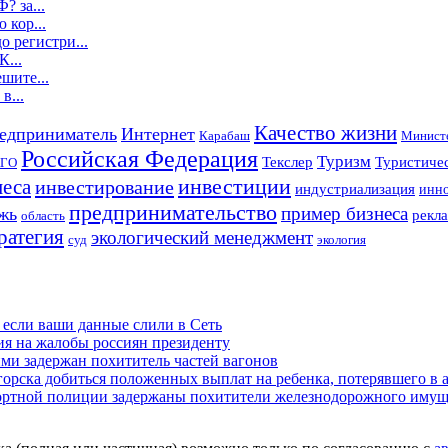
? за...
 кор...
о регистри...
К...
шите...
в...
Качество жизни
едприниматель
Интернет
Карабаш
Министе
Российская Федерация
Туризм
Текслер
Туристичес
ГО
инвестиции
неса
инвестирование
индустриализация
инно
предпринимательство
пример бизнеса
жь
рекла
область
ратегия
экологический менеджмент
суд
экология
 если ваши данные слили в Сеть
ия на жалобы россиян президенту
и задержан похититель частей вагонов
рска добиться положенных выплат на ребенка, потерявшего в а
портной полиции задержаны похитители железнодорожного имущ