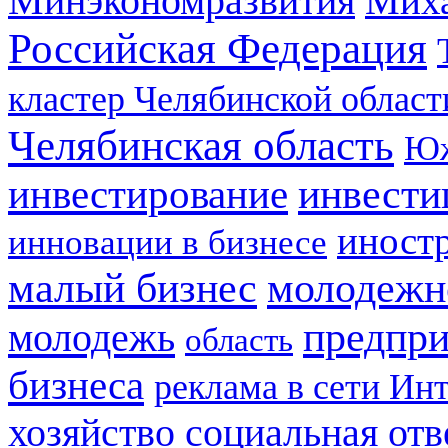
Минэкономразвития
Мих
Российская Федерация
кластер Челябинской област
Челябинская область
Юж
инвестирование
инвести
иност
инновации в бизнесе
малый бизнес
молодежн
предпри
молодежь
область
бизнеса
реклама в сети Ин
социальная отв
хозяйство