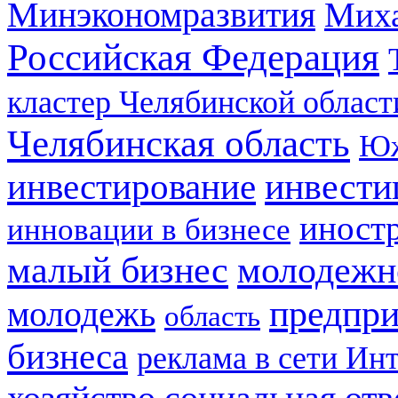
Минэкономразвития
Мих
Российская Федерация
кластер Челябинской област
Челябинская область
Юж
инвестирование
инвести
иност
инновации в бизнесе
малый бизнес
молодежн
предпри
молодежь
область
бизнеса
реклама в сети Ин