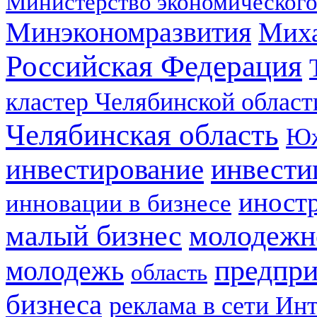
Министерство экономического
Минэкономразвития
Мих
Российская Федерация
кластер Челябинской област
Челябинская область
Юж
инвестирование
инвести
иност
инновации в бизнесе
малый бизнес
молодежн
предпри
молодежь
область
бизнеса
реклама в сети Ин