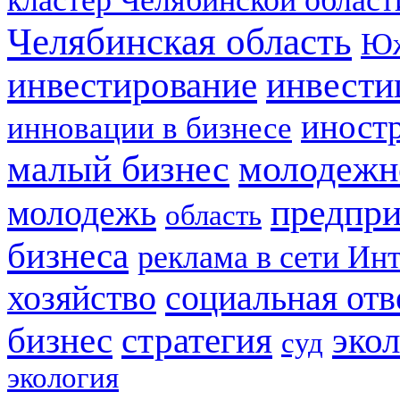
кластер Челябинской област
Челябинская область
Юж
инвестирование
инвести
иност
инновации в бизнесе
малый бизнес
молодежн
предпри
молодежь
область
бизнеса
реклама в сети Ин
социальная отв
хозяйство
стратегия
бизнес
эко
суд
экология