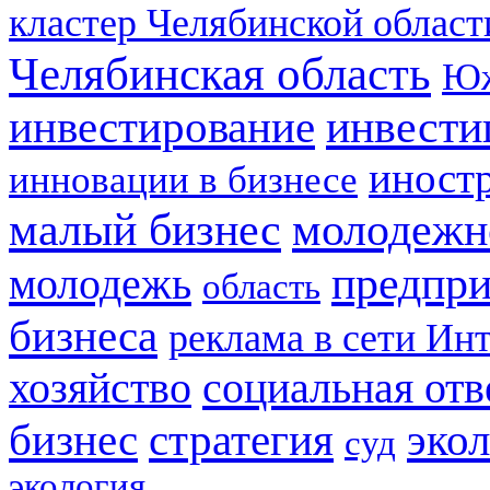
кластер Челябинской област
Челябинская область
Юж
инвестирование
инвести
иност
инновации в бизнесе
малый бизнес
молодежн
предпри
молодежь
область
бизнеса
реклама в сети Ин
социальная отв
хозяйство
стратегия
бизнес
эко
суд
экология