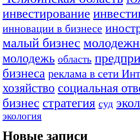
инвестирование
инвести
иност
инновации в бизнесе
малый бизнес
молодежн
предпри
молодежь
область
бизнеса
реклама в сети Ин
социальная отв
хозяйство
стратегия
бизнес
эко
суд
экология
Новые записи