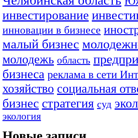
Челябинская область
Юж
инвестирование
инвести
иност
инновации в бизнесе
малый бизнес
молодежн
предпри
молодежь
область
бизнеса
реклама в сети Ин
социальная отв
хозяйство
стратегия
бизнес
эко
суд
экология
Новые записи